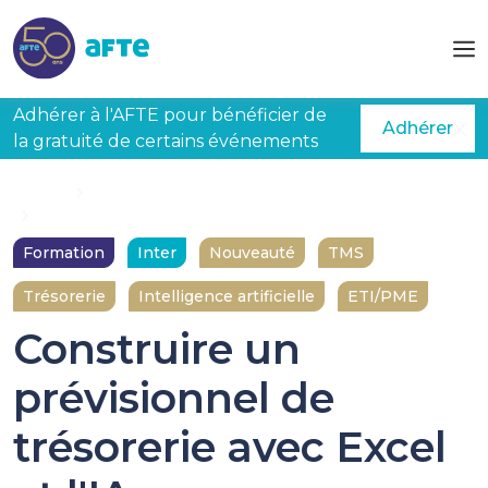
Aller au contenu principal
Adhérer à l'AFTE pour bénéficier de
Adhérer
la gratuité de certains événements
Accueil
Formations
Construire un prévisionnel de trésorerie avec Excel et l'IA
Formation
Inter
Nouveauté
TMS
Trésorerie
Intelligence artificielle
ETI/PME
Construire un
prévisionnel de
trésorerie avec Excel