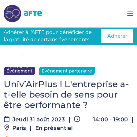
Aller au contenu principal
Adhérer à l'AFTE pour bénéficier de
Adhérer
la gratuité de certains événements
Accueil
Évènements à venir
Univ’AirPlus l L'entreprise a-t-elle besoin de sens pour être
performante ?
Événement
Evénement partenaire
Univ’AirPlus l L'entreprise a-
t-elle besoin de sens pour
être performante ?
Jeudi 31 août 2023
|
14:00 - 19:00
|
Paris
|
En présentiel