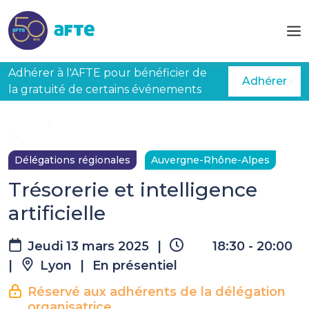
Aller au contenu principal
Adhérer à l'AFTE pour bénéficier de
Adhérer
la gratuité de certains événements
Accueil
Évènements à venir
Trésorerie et intelligence artificielle
Délégations régionales
Auvergne-Rhône-Alpes
Trésorerie et intelligence
artificielle
Jeudi 13 mars 2025
|
18:30 - 20:00
|
Lyon
|
En présentiel
Réservé aux adhérents de la délégation
organisatrice