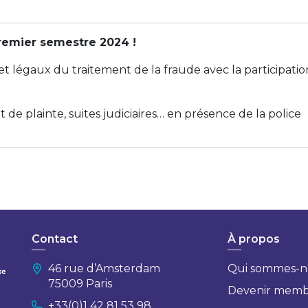
 premier semestre 2024 !
 et légaux du traitement de la fraude avec la participatio
 de plainte, suites judiciaires… en présence de la police
Contact
À propos
46 rue d’Amsterdam
Qui sommes-n
75009 Paris
Devenir mem
+33(0)1 42 81 53 98