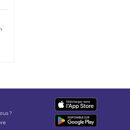
n
ous ?
bre