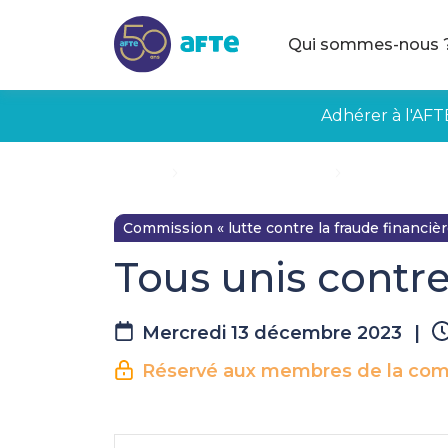
Aller au contenu principal
Qui sommes-nous 
Adhérer à l'AFT
Accueil
Évènements à venir
Tous unis contr
Commission « lutte contre la fraude financièr
Tous unis contre 
Mercredi 13 décembre 2023
|
Réservé aux membres de la commi