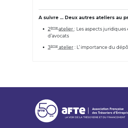
A suivre ... Deux autres ateliers au
ème
2
atelier
: Les aspects juridiques
d’avocats
ème
3
atelier
: L’ importance du dépôt