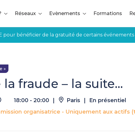
?
Réseaux
Evènements
Formations
Re
E pour bénéficier de la gratuité de certains événements
e la fraude – la suite…
e »
la fraude – la suite…
18:00 - 20:00
|
Paris
|
En présentiel
ssion organisatrice - Uniquement aux actifs (tr