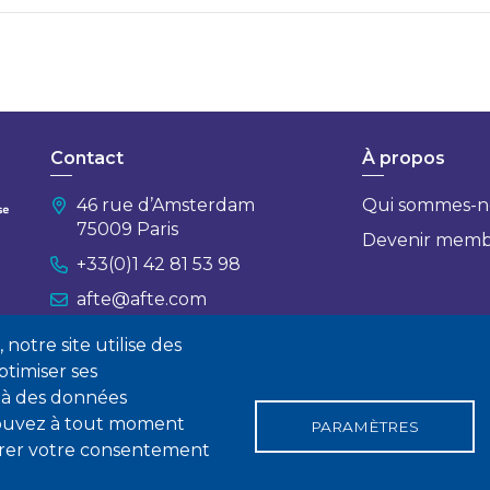
Contact
À propos
46 rue d’Amsterdam
Qui sommes-n
75009 Paris
Devenir mem
+33(0)1 42 81 53 98
afte@afte.com
notre site utilise des
Nous contacter
timiser ses
 à des données
 pouvez à tout moment
PARAMÈTRES
tirer votre consentement
gales
Conditions générales de vente
Statuts
Politique de