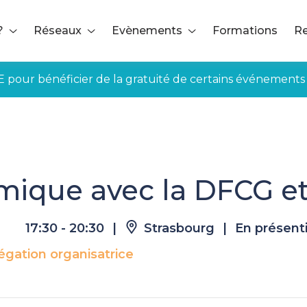
?
Réseaux
Evènements
Formations
Re
E pour bénéficier de la gratuité de certains événements
nomique avec la DFCG et le CIC
mique avec la DFCG et
17:30 - 20:30
|
Strasbourg
|
En présenti
égation organisatrice