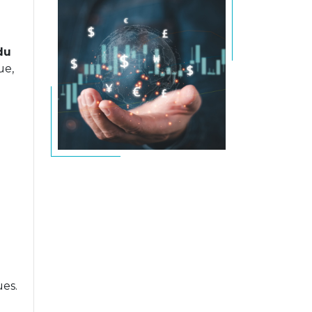
du
ue,
ues.