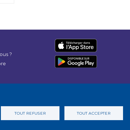
ous ?
bre
TOUT REFUSER
TOUT ACCEPTER
 confidentialité
Charte éthique