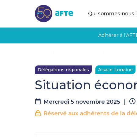
Aller au contenu principal
Qui sommes-nous 
Adhérer à l'AFT
Accueil
Évènements à venir
Situation éco
Délégations régionales
Alsace-Lorraine
Situation écono
Mercredi 5 novembre 2025
|
Réservé aux adhérents de la dél