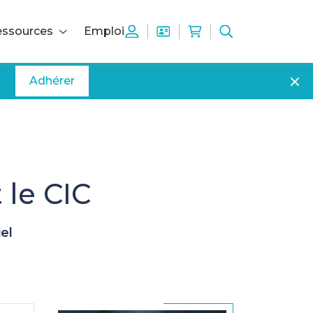
ssources
Emploi
Adhérer
 le CIC
el