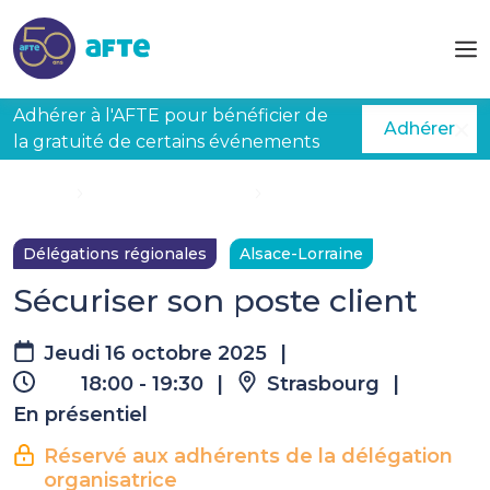
Aller au contenu principal
Adhérer à l'AFTE pour bénéficier de
Adhérer
la gratuité de certains événements
Accueil
Évènements à venir
Sécuriser son poste client
Délégations régionales
Alsace-Lorraine
Sécuriser son poste client
Jeudi 16 octobre 2025
|
18:00 - 19:30
|
Strasbourg
|
En présentiel
Réservé aux adhérents de la délégation
organisatrice