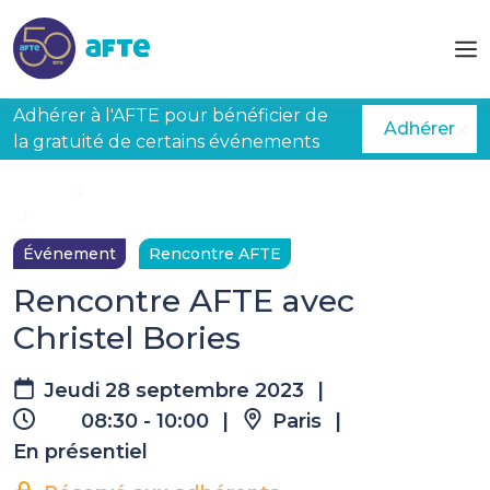
Aller au contenu principal
Adhérer à l'AFTE pour bénéficier de
Adhérer
la gratuité de certains événements
Accueil
Évènements à venir
Rencontre AFTE avec Christel Bories
Événement
Rencontre AFTE
Rencontre AFTE avec
Christel Bories
Jeudi 28 septembre 2023
|
08:30 - 10:00
|
Paris
|
En présentiel