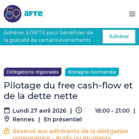
Aller au contenu principal
Adhérer à l'AFTE pour bénéficier de
Adhérer
la gratuité de certains événements
Accueil
Évènements à venir
Pilotage du free cash-flow et de la dette nette
Délégations régionales
Bretagne-Normandie
Pilotage du free cash-flow et
de la dette nette
Lundi 27 avril 2026
|
18:00 - 21:00
|
Rennes
|
En présentiel
Réservé aux adhérents de la délégation
organisatrice - Actifs ou étudiants