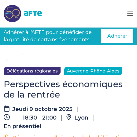
Aller au contenu principal
Adhérer à l'AFTE pour bénéficier de
Adhérer
la gratuité de certains événements
Accueil
Évènements à venir
Perspectives économiques de la rentrée
Délégations régionales
Auvergne-Rhône-Alpes
Perspectives économiques
de la rentrée
Jeudi 9 octobre 2025
|
18:30 - 21:00
|
Lyon
|
En présentiel