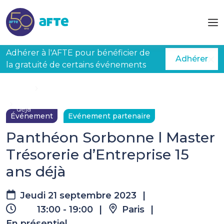
Aller au contenu principal
Adhérer à l'AFTE pour bénéficier de
Adhérer
la gratuité de certains événements
Accueil
Évènements à venir
Panthéon Sorbonne l Master Trésorerie d’Entreprise 15 ans
déjà
Événement
Evénement partenaire
Panthéon Sorbonne l Master
Trésorerie d’Entreprise 15
ans déjà
Jeudi 21 septembre 2023
|
13:00 - 19:00
|
Paris
|
En présentiel