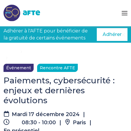
Aller au contenu principal
Adhérer à l'AFTE pour bénéficier de
Adhérer
la gratuité de certains événements
Accueil
Évènements à venir
Paiements, cybersécurité : enjeux et dernières évolutions
Événement
Rencontre AFTE
Paiements, cybersécurité :
enjeux et dernières
évolutions
Mardi 17 décembre 2024
|
08:30 - 10:00
|
Paris
|
En présentiel