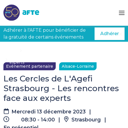
Aller au contenu principal
Adhérer à l'AFTE pour bénéficier de
Adhérer
la gratuité de certains événements
Accueil
Évènements à venir
Les Cercles de L'Agefi Strasbourg - Les rencontres face aux
experts
Evénement partenaire
Alsace-Lorraine
Les Cercles de L'Agefi
Strasbourg - Les rencontres
face aux experts
Mercredi 13 décembre 2023
|
08:30 - 14:00
|
Strasbourg
|
En présentiel