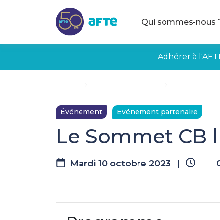
Aller au contenu principal
Qui sommes-nous 
Adhérer à l'AFT
Accueil
Évènements à venir
Le Sommet CB
Événement
Evénement partenaire
Le Sommet CB l 
Mardi 10 octobre 2023
|