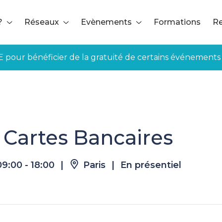
?
Réseaux
Evènements
Formations
Re
E pour bénéficier de la gratuité de certains événements
 l Cartes Bancaires
Cartes Bancaires
09:00 - 18:00
|
Paris
|
En présentiel