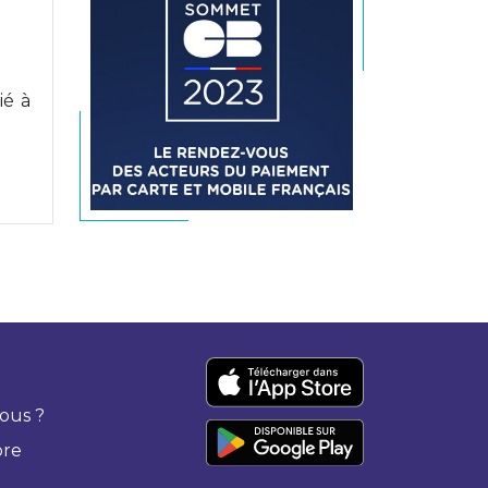
ié à
ous ?
bre