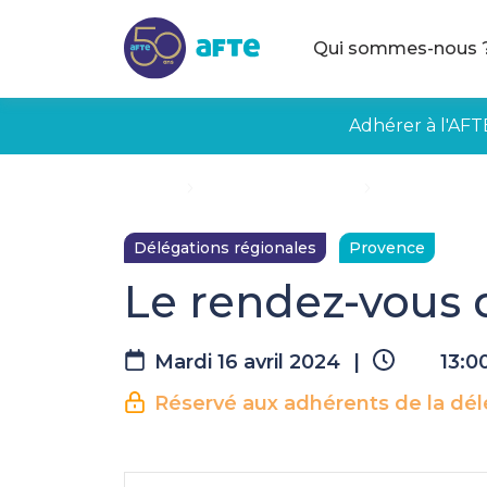
Aller au contenu principal
Qui sommes-nous 
Adhérer à l'AFT
Accueil
Évènements à venir
Le rendez-vou
Délégations régionales
Provence
Le rendez-vous d
Mardi 16 avril 2024
|
13:0
Réservé aux adhérents de la dél