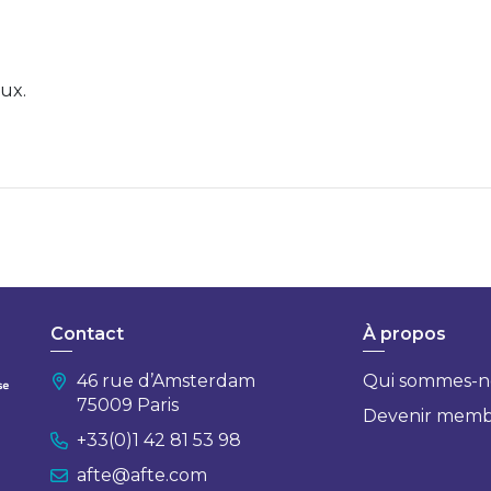
ux.
Contact
À propos
46 rue d’Amsterdam
Qui sommes-n
75009 Paris
Devenir mem
+33(0)1 42 81 53 98
afte@afte.com