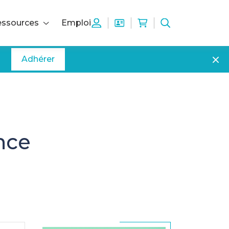
ssources
Emploi
Adhérer
nce