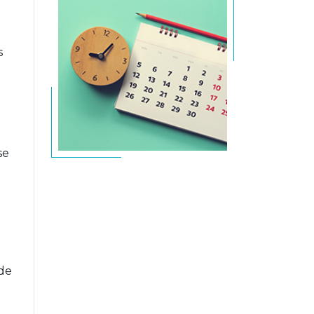
s
se
 de