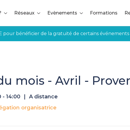
?
Réseaux
Evènements
Formations
Re
E pour bénéficier de la gratuité de certains événements
s du mois - Avril - Provence
u mois - Avril - Prove
0 - 14:00
|
A distance
égation organisatrice