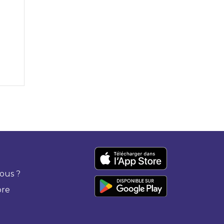
ous ?
bre