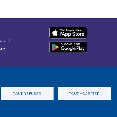
ous ?
bre
TOUT REFUSER
TOUT ACCEPTER
 confidentialité
Charte éthique