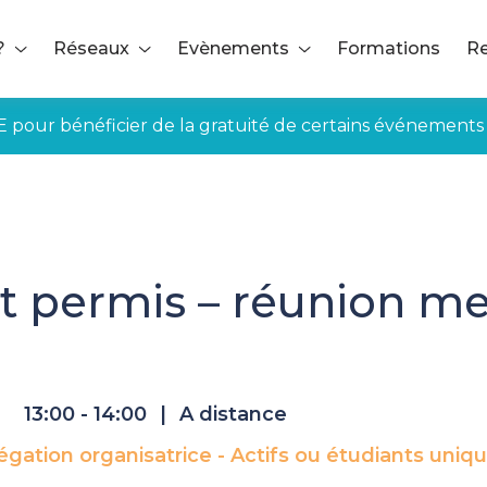
?
Réseaux
Evènements
Formations
Re
E pour bénéficier de la gratuité de certains événements
 est permis – réunion mensuelle – Provence
st permis – réunion me
13:00 - 14:00
|
A distance
égation organisatrice - Actifs ou étudiants uni