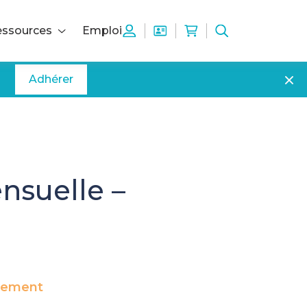
ssources
Emploi
Adhérer
nsuelle –
quement