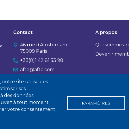
Contact
À propos
46 rue d’Amsterdam
Qui sommes-n
75009 Paris
Devenir mem
+33(0)1 42 81 53 98
afte@afte.com
notre site utilise des
Nous contacter
timiser ses
 à des données
 pouvez à tout moment
PARAMÈTRES
tirer votre consentement
gales
Conditions générales de vente
Statuts
Politique de