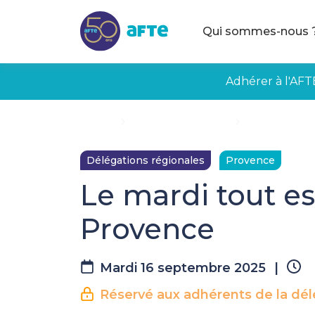
Aller au contenu principal
Qui sommes-nous 
Adhérer à l'AFT
Accueil
Évènements à venir
Le mardi tout
Délégations régionales
Provence
Le mardi tout e
Provence
Mardi 16 septembre 2025
|
Réservé aux adhérents de la dél