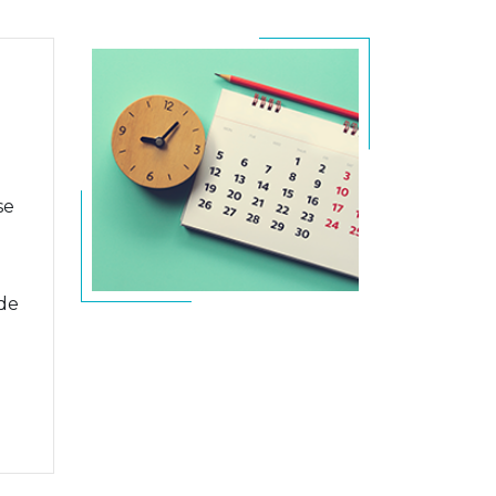
se
 de