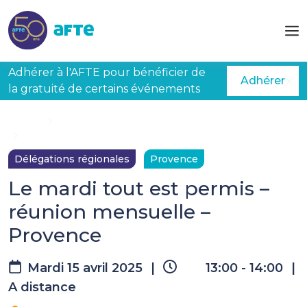
Aller au contenu principal
Adhérer à l'AFTE pour bénéficier de
Adhérer
la gratuité de certains événements
Accueil
Évènements à venir
Le mardi tout est permis – réunion mensuelle – Provence
Délégations régionales
Provence
Le mardi tout est permis –
réunion mensuelle –
Provence
Mardi 15 avril 2025
|
13:00 - 14:00
|
A distance