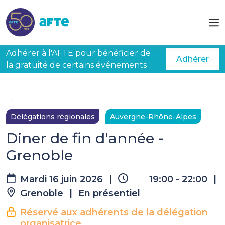
Aller au contenu principal
Adhérer à l'AFTE pour bénéficier de
Adhérer
la gratuité de certains événements
Accueil
Évènements à venir
Diner de fin d'année - Grenoble
Délégations régionales
Auvergne-Rhône-Alpes
Diner de fin d'année -
Grenoble
Mardi 16 juin 2026
|
19:00 - 22:00
|
Grenoble
|
En présentiel
Réservé aux adhérents de la délégation
organisatrice