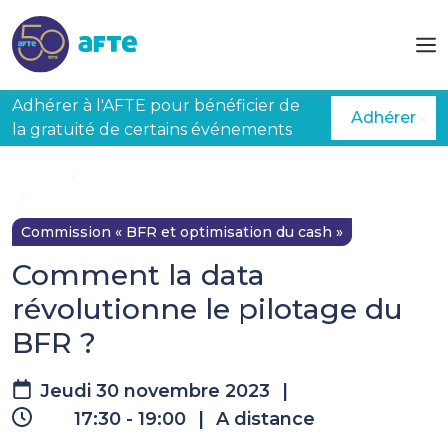
Aller au contenu principal
Adhérer à l'AFTE pour bénéficier de
Adhérer
la gratuité de certains événements
Accueil
Évènements à venir
Comment la data révolutionne le pilotage du BFR ?
Commission « BFR et optimisation du cash »
Comment la data
révolutionne le pilotage du
BFR ?
Jeudi 30 novembre 2023
|
17:30 - 19:00
|
A distance