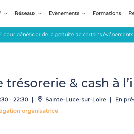
?
Réseaux
Evènements
Formations
Re
E pour bénéficier de la gratuité de certains événements
de trésorerie & cash à l’international
 trésorerie & cash à l’
:30 - 22:30
|
Sainte-Luce-sur-Loire
|
En pré
égation organisatrice