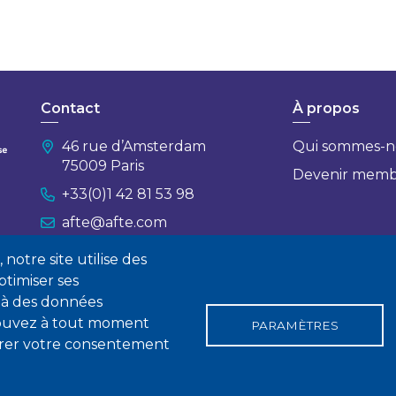
Contact
À propos
46 rue d’Amsterdam
Qui sommes-n
75009 Paris
Devenir mem
+33(0)1 42 81 53 98
afte@afte.com
notre site utilise des
Nous contacter
timiser ses
 à des données
 pouvez à tout moment
PARAMÈTRES
tirer votre consentement
gales
Conditions générales de vente
Statuts
Politique de