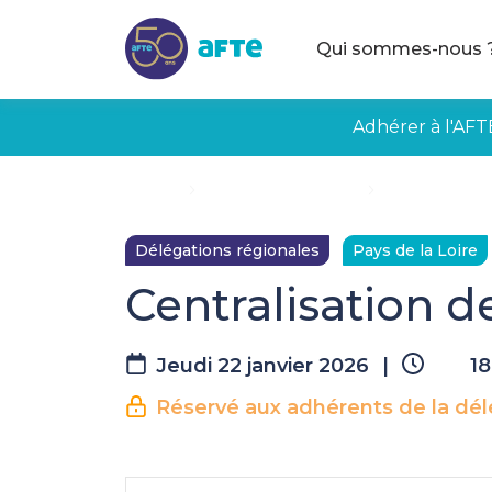
Aller au contenu principal
Qui sommes-nous 
Adhérer à l'AFT
Accueil
Évènements à venir
Centralisation 
Délégations régionales
Pays de la Loire
Centralisation de
Jeudi 22 janvier 2026
|
18
Réservé aux adhérents de la dél