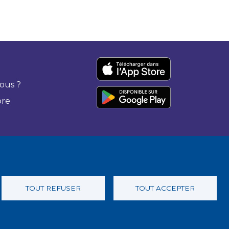
ous ?
bre
TOUT REFUSER
TOUT ACCEPTER
 confidentialité
Charte éthique