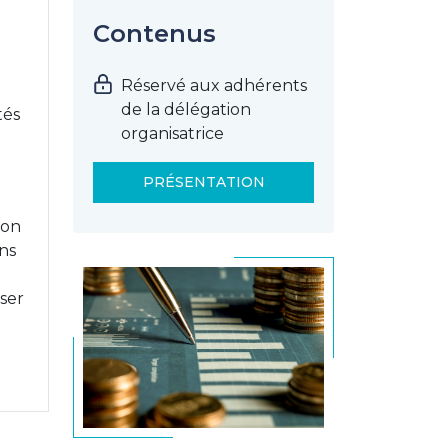
Contenus
Réservé aux adhérents
de la délégation
tés
organisatrice
PRÉSENTATION
ion
ons
iser