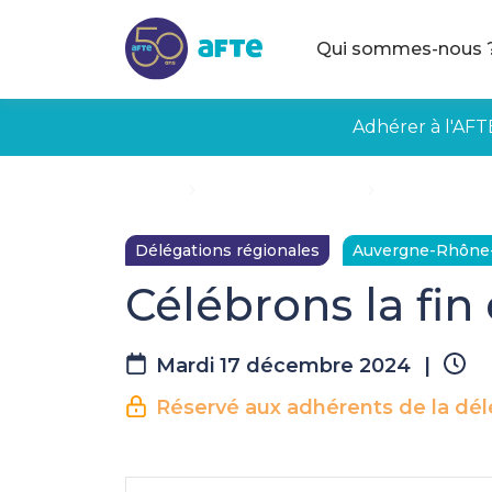
Aller au contenu principal
Qui sommes-nous 
Adhérer à l'AFT
Accueil
Évènements à venir
Célébrons la fi
Délégations régionales
Auvergne-Rhône
Célébrons la fin 
Mardi 17 décembre 2024
|
Réservé aux adhérents de la dél