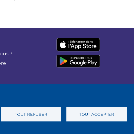
ous ?
bre
TOUT REFUSER
TOUT ACCEPTER
 confidentialité
Charte éthique