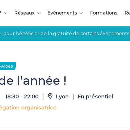
?
Réseaux
Evènements
Formations
Re
E pour bénéficier de la gratuité de certains événements
n de l'année !
-Alpes
de l'année !
18:30 - 22:00
|
Lyon
|
En présentiel
égation organisatrice