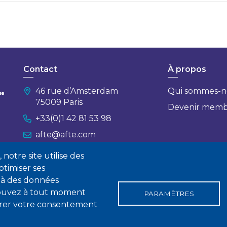
Contact
À propos
46 rue d’Amsterdam
Qui sommes-n
75009 Paris
Devenir mem
+33(0)1 42 81 53 98
afte@afte.com
notre site utilise des
Nous contacter
timiser ses
 à des données
 pouvez à tout moment
PARAMÈTRES
tirer votre consentement
gales
Conditions générales de vente
Statuts
Politique de