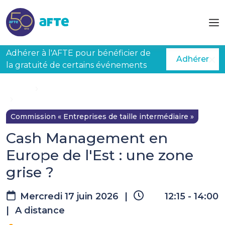
Aller au contenu principal
Adhérer à l'AFTE pour bénéficier de
Adhérer
la gratuité de certains événements
Accueil
Évènements à venir
Cash Management en Europe de l'Est : une zone grise ?
Commission « Entreprises de taille intermédiaire »
Cash Management en
Europe de l'Est : une zone
grise ?
Mercredi 17 juin 2026
|
12:15 - 14:00
|
A distance