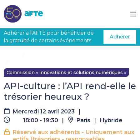
Aller au contenu principal
Adhérer à l'AFTE pour bénéficier de
Adhérer
la gratuité de certains événements
Accueil
Évènements à venir
API-culture : l’API rend-elle le trésorier heureux ?
Commission « innovations et solutions numériques »
API-culture : l’API rend-elle le
trésorier heureux ?
Mercredi 12 avril 2023
|
18:00 - 19:30
|
Paris
|
Hybride
Réservé aux adhérents - Uniquement aux
actifs (trésoriers - responsables