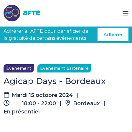
Aller au contenu principal
Adhérer à l'AFTE pour bénéficier de
Adhérer
la gratuité de certains événements
Accueil
Évènements à venir
Agicap Days - Bordeaux
Événement
Evénement partenaire
Agicap Days - Bordeaux
Mardi 15 octobre 2024
|
18:00 - 22:00
|
Bordeaux
|
En présentiel