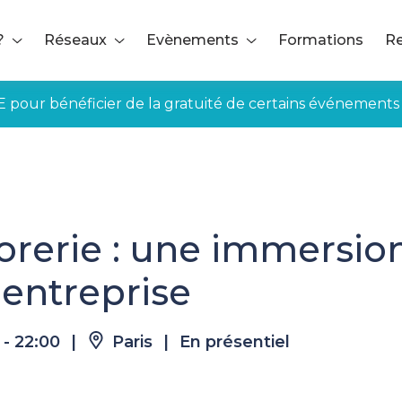
?
Réseaux
Evènements
Formations
Re
E pour bénéficier de la gratuité de certains événements
ésorerie : une immersion dans une fonction clé de l'entreprise
sorerie : une immersio
'entreprise
 - 22:00
|
Paris
|
En présentiel