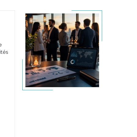
e
ités