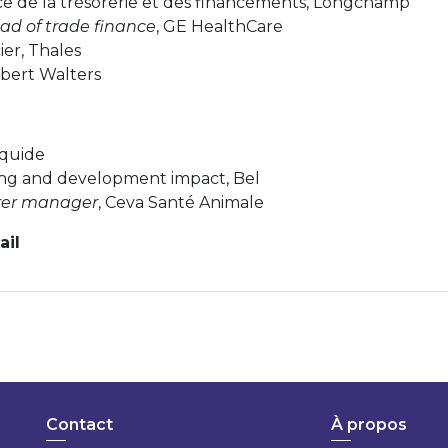
rice de la trésorerie et des financements, Longchamp
ad of trade finance
, GE HealthCare
ier, Thales
obert Walters
Liquide
ning and development impact, Bel
rer manager
, Ceva Santé Animale
ail
Contact
À propos