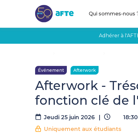
Aller au contenu principal
Qui sommes-nous 
Adhérer à l'AFT
Accueil
Évènements à venir
Afterwork - Tr
Événement
Afterwork
Afterwork - Tré
fonction clé de l
Jeudi 25 juin 2026
|
18:30
Uniquement aux étudiants