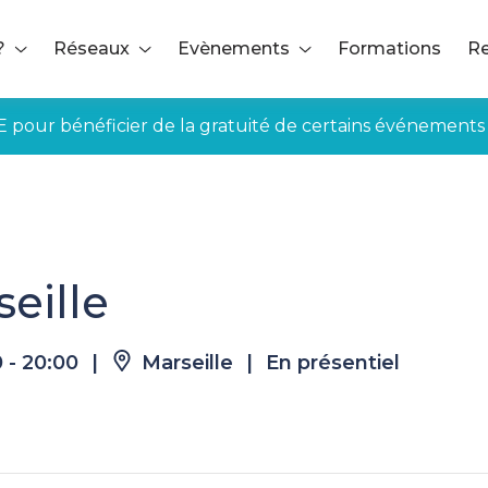
?
Réseaux
Evènements
Formations
Re
E pour bénéficier de la gratuité de certains événements
rseille
eille
0 - 20:00
|
Marseille
|
En présentiel