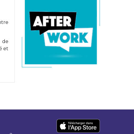
ntre
é de
é et