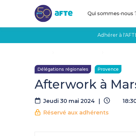
Aller au contenu principal
Qui sommes-nous 
Adhérer à l'AFT
Accueil
Évènements à venir
Afterwork à Ma
Délégations régionales
Provence
Afterwork à Mars
Jeudi 30 mai 2024
|
18:3
Réservé aux adhérents