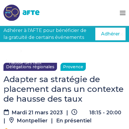
Aller au contenu principal
Adhérer à l'AFTE pour bénéficier de
Adhérer
la gratuité de certains événements
Accueil
Évènements à venir
Adapter sa stratégie de placement dans un contexte de
hausse des taux
Délégations régionales
Provence
Adapter sa stratégie de
placement dans un contexte
de hausse des taux
Mardi 21 mars 2023
|
18:15 - 20:00
|
Montpellier
|
En présentiel