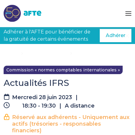
Aller au contenu principal
Adhérer à l'AFTE pour bénéficier de
Adhérer
la gratuité de certains événements
Accueil
Évènements à venir
Actualités IFRS
Commission « normes comptables internationales »
Actualités IFRS
Mercredi 28 juin 2023
|
18:30 - 19:30
|
A distance
Réservé aux adhérents - Uniquement aux
actifs (trésoriers - responsables
financiers)