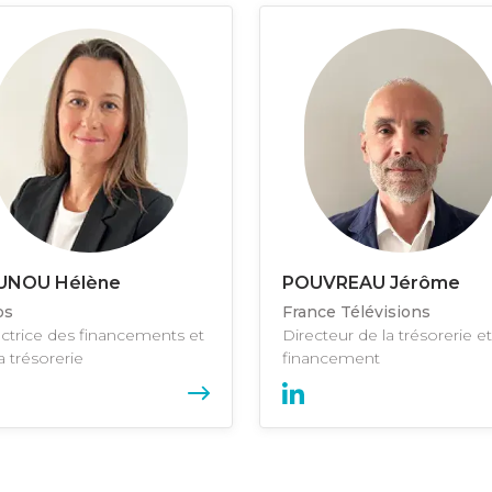
UNOU Hélène
POUVREAU Jérôme
os
France Télévisions
ectrice des financements et
Directeur de la trésorerie e
a trésorerie
financement