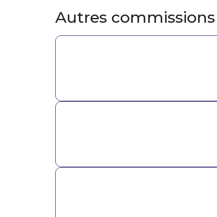
Autres commissions
Image
Image
Image