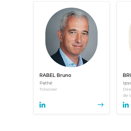
RABEL Bruno
BR
Pathé
Ips
Trésorier
Dir
de l