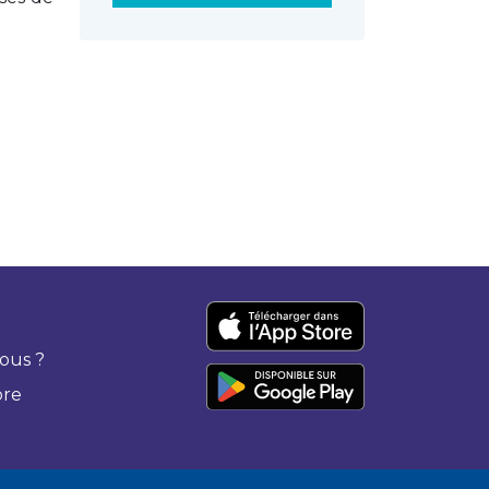
ous ?
bre