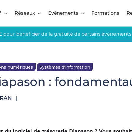
?
Réseaux
Evènements
Formations
Re
E pour bénéficier de la gratuité de certains événements
ions numériques
Systèmes d'information
iapason : fondamentau
TRAN
|
ur du logiciel de trésorerie Diapason ? Vous souhai