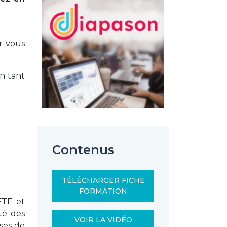
ur vous
en tant
Contenus
TÉLÉCHARGER FICHE
FORMATION
FTE et
té des
VOIR LA VIDÉO
ses de