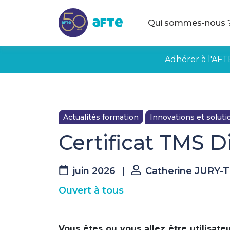
Aller au contenu principal
Qui sommes-nous 
Adhérer à l'AFT
Actualités formation
Innovations et solut
Certificat TMS D
juin 2026
|
Catherine JURY-
Ouvert à tous
Vous êtes ou vous allez être utilisate