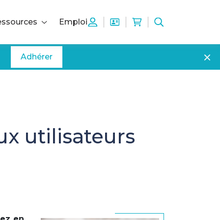
ssources
Emploi
Adhérer
x utilisateurs
tez en