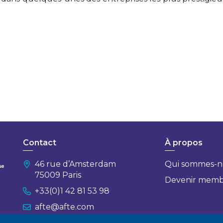
Contact
À propos
46 rue d’Amsterdam
Qui sommes-n
75009 Paris
Devenir mem
+33(0)1 42 81 53 98
afte@afte.com