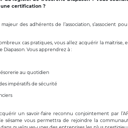
une certification ?
r majeur des adhérents de l’association, s’associent po
mbreux cas pratiques, vous allez acquérir la maitrise, 
e Diapason. Vous apprendrez à :
trésorerie au quotidien
des impératifs de sécurité
nciers
acquérir un savoir-faire reconnu conjointement par l’A
on. Ce sésame vous permettra de rejoindre la communau
dans quelques-unes des entreprises les plus prestigieu