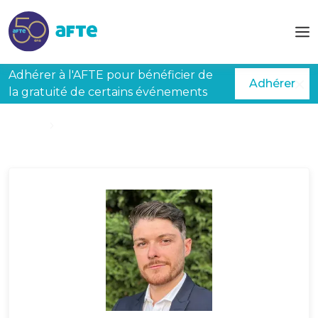
Aller au contenu principal
Adhérer à l'AFTE pour bénéficier de
Adhérer
la gratuité de certains événements
Accueil
JARRET Quentin