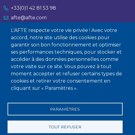
+33(0)1 42 81 53 98
afte@afte.com
L'AFTE respecte votre vie privée ! Avec votre
Nous contacter
accord, notre site utilise des cookies pour
garantir son bon fonctionnement et optimiser
À propos
ses performances techniques, pour stocker et
Qui sommes-nous ?
accéder à des données personnelles comme
votre visite sur ce site. Vous pouvez à tout
Devenir membre
moment accepter et refuser certains types de
cookies et retirer votre consentement en
cliquant sur « Paramètres ».
PARAMÈTRES
Mentions légales
Conditions générales de vente
Statuts
Politique de confidentialité
Charte éthique
TOUT REFUSER