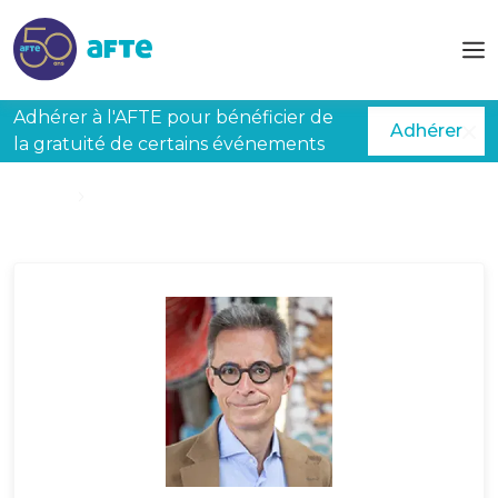
Aller au contenu principal
Adhérer à l'AFTE pour bénéficier de
Adhérer
la gratuité de certains événements
Accueil
BAVEREZ David