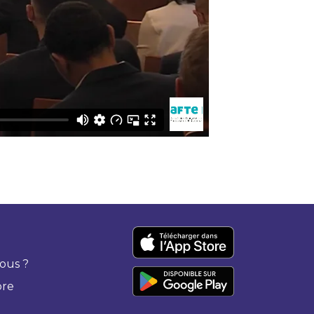
ous ?
bre