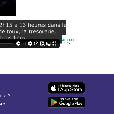
ous ?
bre