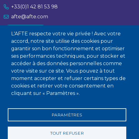
+33(0)1 42 81 53 98
afte@afte.com
Nous contacter
L'AFTE respecte votre vie privée ! Avec votre
accord, notre site utilise des cookies pour
À propos
garantir son bon fonctionnement et optimiser
ses performances techniques, pour stocker et
Qui sommes-nous ?
accéder à des données personnelles comme
Devenir membre
votre visite sur ce site. Vous pouvez à tout
moment accepter et refuser certains types de
cookies et retirer votre consentement en
cliquant sur « Paramètres ».
PARAMÈTRES
Mentions légales
Conditions générales de vente
Statuts
Politique de confidentialité
Charte éthique
TOUT REFUSER