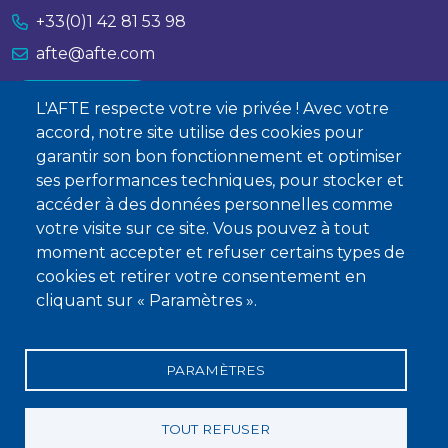
+33(0)1 42 81 53 98
afte@afte.com
Nous contacter
L'AFTE respecte votre vie privée ! Avec votre
accord, notre site utilise des cookies pour
À propos
garantir son bon fonctionnement et optimiser
ses performances techniques, pour stocker et
Qui sommes-nous ?
accéder à des données personnelles comme
Devenir membre
votre visite sur ce site. Vous pouvez à tout
moment accepter et refuser certains types de
cookies et retirer votre consentement en
cliquant sur « Paramètres ».
PARAMÈTRES
Mentions légales
Conditions générales de vente
Statuts
Politique de confidentialité
Charte éthique
TOUT REFUSER