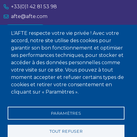
+33(0)1 42 81 53 98
afte@afte.com
Nous contacter
L'AFTE respecte votre vie privée ! Avec votre
accord, notre site utilise des cookies pour
À propos
garantir son bon fonctionnement et optimiser
ses performances techniques, pour stocker et
Qui sommes-nous ?
accéder à des données personnelles comme
Devenir membre
votre visite sur ce site. Vous pouvez à tout
moment accepter et refuser certains types de
cookies et retirer votre consentement en
cliquant sur « Paramètres ».
PARAMÈTRES
Mentions légales
Conditions générales de vente
Statuts
Politique de confidentialité
Charte éthique
TOUT REFUSER