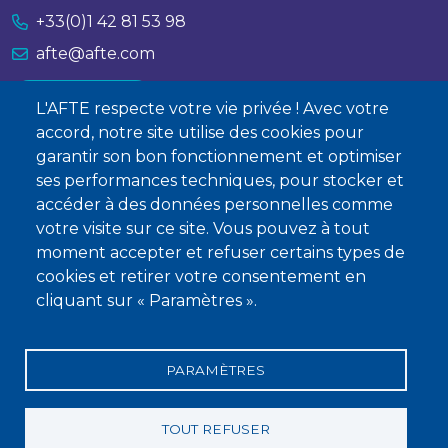
+33(0)1 42 81 53 98
afte@afte.com
Nous contacter
L'AFTE respecte votre vie privée ! Avec votre
accord, notre site utilise des cookies pour
À propos
garantir son bon fonctionnement et optimiser
ses performances techniques, pour stocker et
Qui sommes-nous ?
accéder à des données personnelles comme
Devenir membre
votre visite sur ce site. Vous pouvez à tout
moment accepter et refuser certains types de
cookies et retirer votre consentement en
cliquant sur « Paramètres ».
PARAMÈTRES
Mentions légales
Conditions générales de vente
Statuts
Politique de confidentialité
Charte éthique
TOUT REFUSER