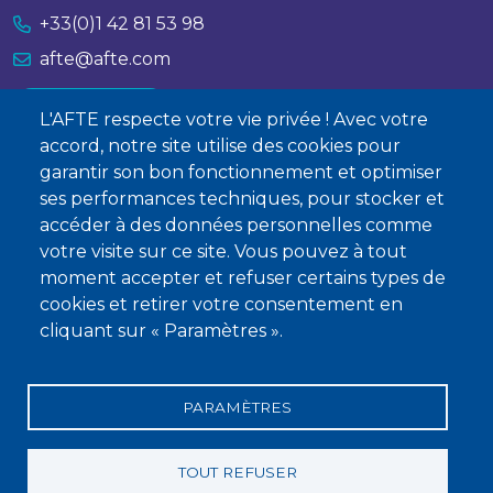
+33(0)1 42 81 53 98
afte@afte.com
Nous contacter
L'AFTE respecte votre vie privée ! Avec votre
accord, notre site utilise des cookies pour
À propos
garantir son bon fonctionnement et optimiser
ses performances techniques, pour stocker et
Qui sommes-nous ?
accéder à des données personnelles comme
Devenir membre
votre visite sur ce site. Vous pouvez à tout
moment accepter et refuser certains types de
cookies et retirer votre consentement en
cliquant sur « Paramètres ».
PARAMÈTRES
Mentions légales
Conditions générales de vente
Statuts
Politique de confidentialité
Charte éthique
TOUT REFUSER