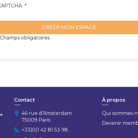
CAPTCHA
*Champs obligatoires
Contact
À propos
46 rue d’Amsterdam
Qui sommes-n
75009 Paris
Devenir mem
+33(0)1 42 81 53 98