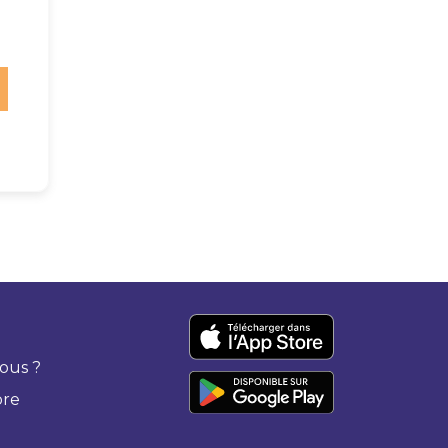
ous ?
bre