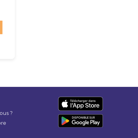
ous ?
bre