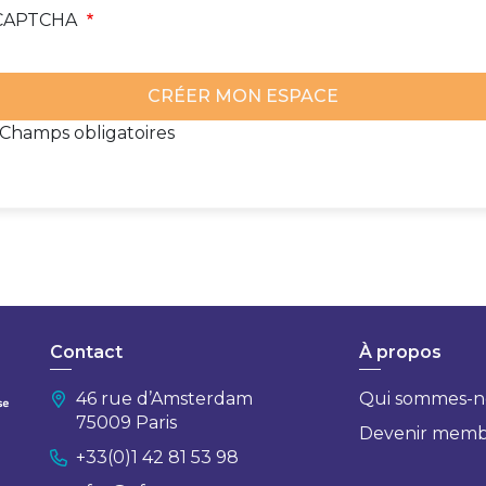
CAPTCHA
*Champs obligatoires
Contact
À propos
46 rue d’Amsterdam
Qui sommes-n
75009 Paris
Devenir mem
+33(0)1 42 81 53 98