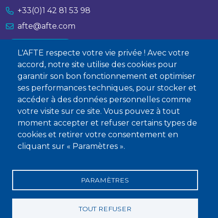
+33(0)1 42 81 53 98
afte@afte.com
Nous contacter
L'AFTE respecte votre vie privée ! Avec votre
accord, notre site utilise des cookies pour
À propos
garantir son bon fonctionnement et optimiser
ses performances techniques, pour stocker et
Qui sommes-nous ?
accéder à des données personnelles comme
Devenir membre
votre visite sur ce site. Vous pouvez à tout
moment accepter et refuser certains types de
cookies et retirer votre consentement en
cliquant sur « Paramètres ».
PARAMÈTRES
Mentions légales
Conditions générales de vente
Statuts
Politique de confidentialité
Charte éthique
TOUT REFUSER