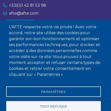
+33(0)1 42 81 53 98
afte@afte.com
Nous contacter
L'AFTE respecte votre vie privée ! Avec votre
accord, notre site utilise des cookies pour
À propos
garantir son bon fonctionnement et optimiser
ses performances techniques, pour stocker et
Qui sommes-nous ?
accéder à des données personnelles comme
Devenir membre
votre visite sur ce site. Vous pouvez à tout
moment accepter et refuser certains types de
cookies et retirer votre consentement en
cliquant sur « Paramètres ».
PARAMÈTRES
Mentions légales
Conditions générales de vente
Statuts
Politique de confidentialité
Charte éthique
TOUT REFUSER