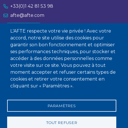
+33(0)1 42 81 53 98
afte@afte.com
Nous contacter
L'AFTE respecte votre vie privée ! Avec votre
accord, notre site utilise des cookies pour
À propos
garantir son bon fonctionnement et optimiser
ses performances techniques, pour stocker et
Qui sommes-nous ?
accéder à des données personnelles comme
Devenir membre
votre visite sur ce site. Vous pouvez à tout
moment accepter et refuser certains types de
cookies et retirer votre consentement en
cliquant sur « Paramètres ».
PARAMÈTRES
Mentions légales
Conditions générales de vente
Statuts
Politique de confidentialité
Charte éthique
TOUT REFUSER